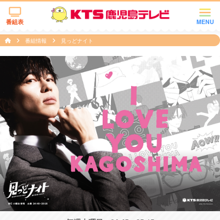
番組表
MENU
番組情報
見っどナイト