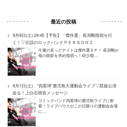
最近の投稿
8月8日(土) 24:45【予告】「傑作選」長渕剛指宿を行
く！▽伝説のロックバンドＰＥＲＳＯＮＺ
今週の見っどナイトは傑作選ＳＰ！ 長渕剛が
母の面影を求め指宿へ！幼少期…
8月1日(土) “四星球”鹿児島大運動会ライブ▽凱旋公演
迫る！上白石萌音メッセージ
コミックバンド四星球の鹿児島ライブに密
着！ライブハウスがこの日限りの運動会会場
に…