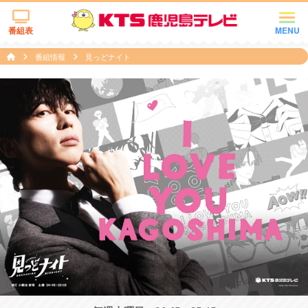
番組表
MENU
番組情報
見っどナイト