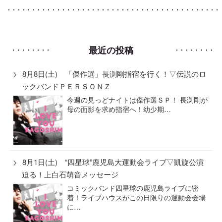
最近の投稿
8月8日(土) 「傑作選」長渕剛指宿を行く！▽伝説のロ
ックバンドＰＥＲＳＯＮＺ
今週の見っどナイトは傑作選ＳＰ！ 長渕剛が
母の面影を求め指宿へ！幼少期…
8月1日(土) “四星球”鹿児島大運動会ライブ▽凱旋公演
迫る！上白石萌音メッセージ
コミックバンド四星球の鹿児島ライブに密
着！ライブハウスがこの日限りの運動会会場
に…