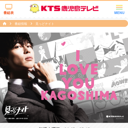
番組表
MENU
番組情報
見っどナイト