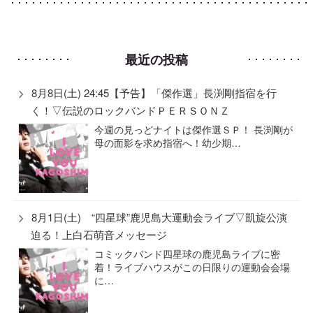
最近の投稿
8月8日(土) 24:45【予告】「傑作選」長渕剛指宿を行
く！▽伝説のロックバンドＰＥＲＳＯＮＺ
今週の見っどナイトは傑作選ＳＰ！ 長渕剛が
母の面影を求め指宿へ！幼少期…
8月1日(土) “四星球”鹿児島大運動会ライブ▽凱旋公演
迫る！上白石萌音メッセージ
コミックバンド四星球の鹿児島ライブに密
着！ライブハウスがこの日限りの運動会会場
に…