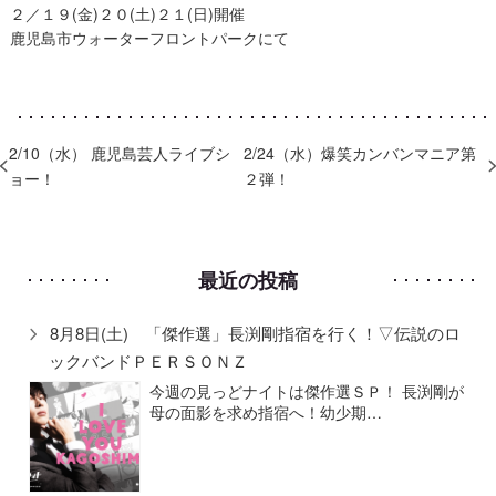
２／１９(金)２０(土)２１(日)開催
鹿児島市ウォーターフロントパークにて
2/10（水） 鹿児島芸人ライブシ
2/24（水）爆笑カンバンマニア第
ョー！
２弾！
最近の投稿
8月8日(土) 「傑作選」長渕剛指宿を行く！▽伝説のロ
ックバンドＰＥＲＳＯＮＺ
今週の見っどナイトは傑作選ＳＰ！ 長渕剛が
母の面影を求め指宿へ！幼少期…