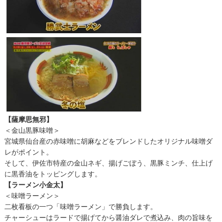
【薩摩思無邪】
＜金山黒豚味噌＞
宮城県仙台産の赤味噌に胡麻などをブレンドしたオリジナル味噌ダ
レがポイント。
そして、伊佐市特産の金山ネギ、揚げごぼう、黒豚ミンチ、仕上げ
に黒香油をトッピングします。
【ラーメン小金太】
＜味噌ラーメン＞
二枚看板の一つ「味噌ラーメン」で勝負します。
チャーシューはラードで揚げてから醤油ダレで煮込み、肉の旨味を