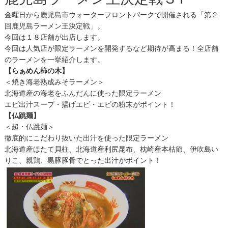
金曜日から鹿児島市ウォーターフロントパークで開催される「第２
回鹿児島ラーメン王決定戦」。
今回は１８店舗が出店します。
今回は人気店が限定ラーメンを開発するなど期待が高まる！全店舗
のラーメンを一挙紹介します。
【らぁめん柿の木】
＜焼き海老熟成みそラーメン＞
北海道産の海老をふんだんに使った限定ラーメン
エビ出汁スープ・揚げエビ・エビの粉末がポイント！
【仏跳麺】
＜超・仏跳麺＞
徹底的にこだわり抜いた出汁を使った限定ラーメン
北海道産ほたて貝柱、北海道産利尻昆布、枕崎産本枯節、伊吹島い
りこ、親鶏、黒豚豚骨でとった出汁がポイント！