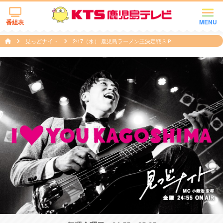
番組表
MENU
見っどナイト
2/17（水） 鹿児島ラーメン王決定戦ＳＰ