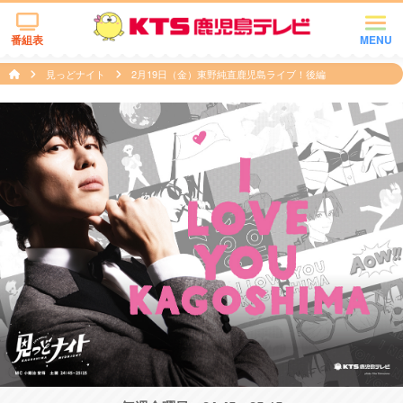
番組表
MENU
見っどナイト
2月19日（金）東野純直鹿児島ライブ！後編