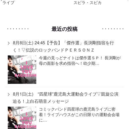
ライブ
スピラ・スピカ
最近の投稿
8月8日(土) 24:45【予告】「傑作選」長渕剛指宿を行
く！▽伝説のロックバンドＰＥＲＳＯＮＺ
今週の見っどナイトは傑作選ＳＰ！ 長渕剛が
母の面影を求め指宿へ！幼少期…
8月1日(土) “四星球”鹿児島大運動会ライブ▽凱旋公演
迫る！上白石萌音メッセージ
コミックバンド四星球の鹿児島ライブに密
着！ライブハウスがこの日限りの運動会会場
に…