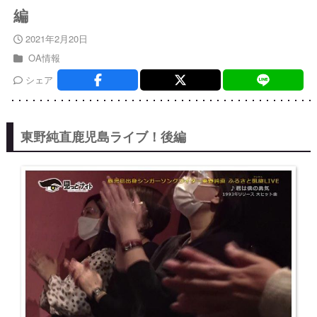
編
2021年2月20日
OA情報
シェア
東野純直鹿児島ライブ！後編