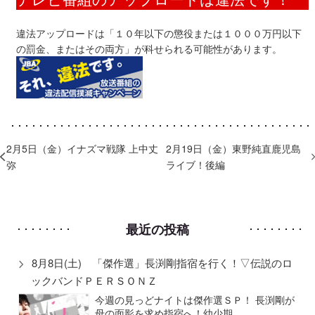
違法アップロードは「１０年以下の懲役または１０００万円以下
の罰金、またはその両方」が科せられる可能性があります。
​2月5日（金）イナズマ戦隊 上中丈
2月19日（金）東野純直鹿児島
弥
ライブ！後編
最近の投稿
8月8日(土) 「傑作選」長渕剛指宿を行く！▽伝説のロ
ックバンドＰＥＲＳＯＮＺ
今週の見っどナイトは傑作選ＳＰ！ 長渕剛が
母の面影を求め指宿へ！幼少期…