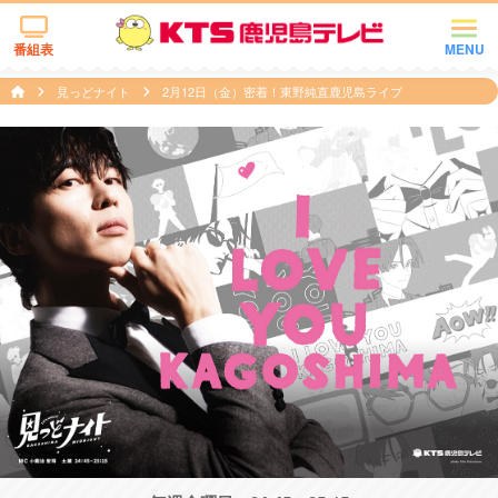
番組表
MENU
見っどナイト
​2月12日（金）密着！東野純直鹿児島ライブ