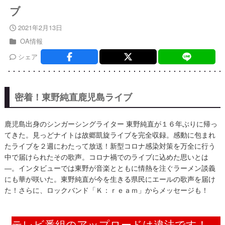
ブ
2021年2月13日
OA情報
シェア
密着！東野純直鹿児島ライブ
​鹿児島出身のシンガーシングライター 東野純直が１６年ぶりに帰っ
てきた。見っどナイトは故郷凱旋ライブを完全収録。感動に包まれ
たライブを２週にわたって放送！新型コロナ感染対策を万全に行う
中で届けられたその歌声。コロナ禍でのライブに込めた思いとは
―。インタビューでは東野が音楽とともに情熱を注ぐラーメン談義
にも華が咲いた。東野純直が今を生きる県民にエールの歌声を届け
た！さらに、ロックバンド「Ｋ：ｒｅａｍ」からメッセージも！
テレビ番組のアップロードは違法です！