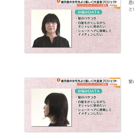
思
と
髪