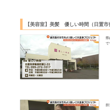
【美容室】美髪 優しい時間（日置市
県
で
担