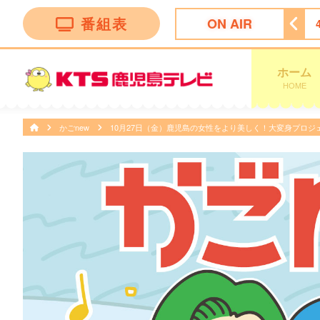
番組表
ON AIR
グ
3:55
テレビショッピング
4:25
テレビショッピング
ホーム
HOME
かごnew
10月27日（金）鹿児島の女性をより美しく！大変身プロジ