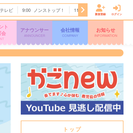
テレビ
9:00
ノンストップ！
11:24
チェック！かごしま
新規登録
ログイン
ント
アナウンサー
会社情報
お知らせ
写会
ANNOUNCER
COMPANY
INFORMATION
NT
トップ