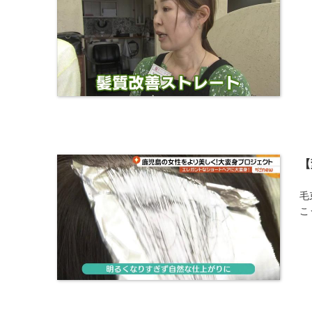
【
毛
こ