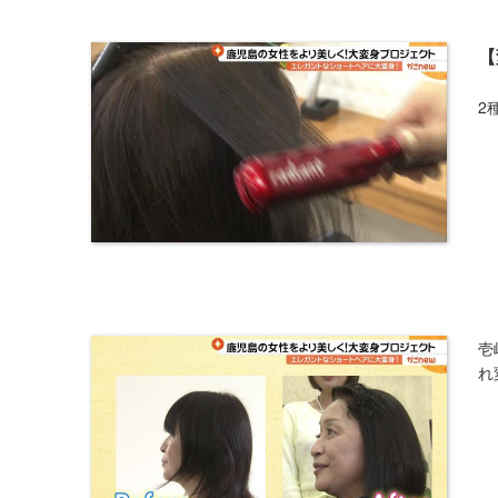
【
2
壱
れ