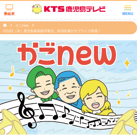
番組表
MENU
かごnew
3月2日（木）鹿児島南高校卒業式。長渕先輩がサプライズ登場！