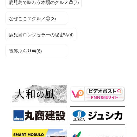
鹿児島で味わう本場のグルメ😋(7)
なぜここ？グルメ😲(3)
鹿児島ロングセラーの秘密🔍(4)
電停ぶらり🚃(6)