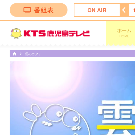
番組表
ON AIR
天気予報
18:00
ちびまる子ちゃん
18:30
サザエさん
ホーム
HOME
雲のカタチ