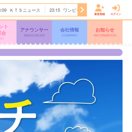
3:09
ＫＴＳニュース
23:15
ワンピース
23:45
すぽると！
新規登録
ログイン
ント
アナウンサー
会社情報
お知らせ
写会
ANNOUNCER
COMPANY
INFORMATION
NT