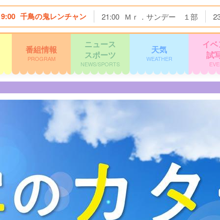
19:00
千鳥の鬼レンチャン
21:00
Ｍｒ．サンデー １部
2
ニュース
イベ
番組情報
天気
スポーツ
試
PROGRAM
WEATHER
NEWS/SPORTS
EVE