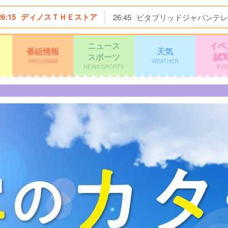
26:15
ディノスＴＨＥストア
26:45
ビタブリッドジャパンテレ
ニュース
イベ
番組情報
天気
スポーツ
試
PROGRAM
WEATHER
NEWS/SPORTS
EVE