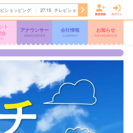
ビショッピング
27:15
テレビショッピング
27:45
天気予
新規登録
ログイン
ント
アナウンサー
会社情報
お知らせ
写会
ANNOUNCER
COMPANY
INFORMATION
NT