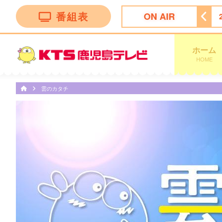
番組表
ON AIR
サー尾形のどんぶり旅 〜ニッポンのうまい！にサンキュー〜
ホーム
HOME
雲のカタチ