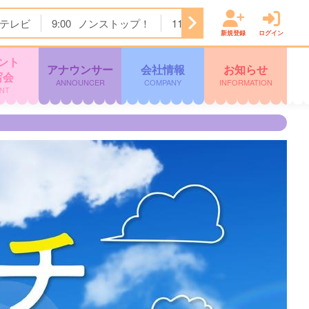
テレビ
9:00
ノンストップ！
11:24
チェック！かごしま
新規登録
ログイン
ント
アナウンサー
会社情報
お知らせ
写会
ANNOUNCER
COMPANY
INFORMATION
NT