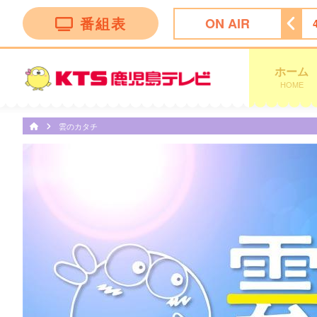
番組表
ON AIR
グ
3:55
テレビショッピング
4:25
テレビショッピング
ホーム
HOME
雲のカタチ