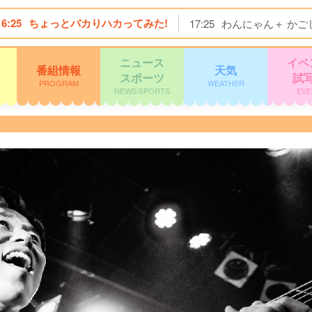
16:25
ちょっとバカりハカってみた!
17:25
わんにゃん＋ かご
ニュース
イベ
番組情報
天気
スポーツ
試
PROGRAM
WEATHER
NEWS/SPORTS
EVE