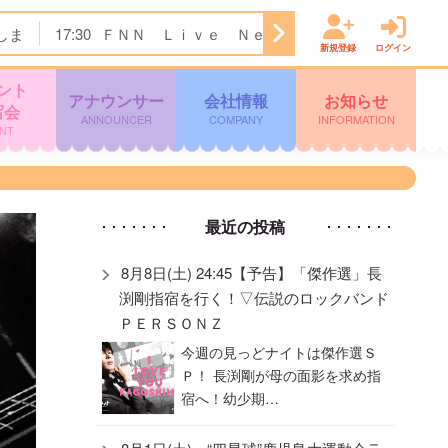
しま
17:30
ＦＮＮ Ｌｉｖｅ Ｎｅｗｓ イット！
18:00
新規登録
ログイン
ント
アナウンサー
会社情報
お知らせ
写会
ANNOUNCER
COMPANY
INFORMATION
NT
最近の投稿
8月8日(土) 24:45【予告】「傑作選」長
渕剛指宿を行く！▽伝説のロックバンド
ＰＥＲＳＯＮＺ
今週の見っどナイトは傑作選Ｓ
Ｐ！ 長渕剛が母の面影を求め指
宿へ！幼少期…