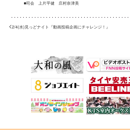
■司会 上片平健 庄村奈津美
2/4(水)見っどナイト『動画投稿企画にチャレンジ！』