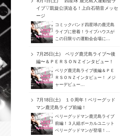
8月1日(土) “四星球”鹿児島大運動会ラ
イブ▽凱旋公演迫る！上白石萌音メッセ
ージ
コミックバンド四星球の鹿児島
ライブに密着！ライブハウスが
この日限りの運動会会場に…
7月25日(土) ベリグ鹿児島ライブ〜後
編〜＆ＰＥＲＳＯＮＺインタビュー！
ベリグ鹿児島ライブ後編＆ＰＥ
ＲＳＯＮＺインタビュー！ メジ
ャーデビュー…
7月18日(土) １０周年！ベリーグッド
マン鹿児島ライブ前編！
ベリーグッドマン鹿児島ライブ
前編！３人組ボーカルユニット
ベリーグッドマンが登場！…