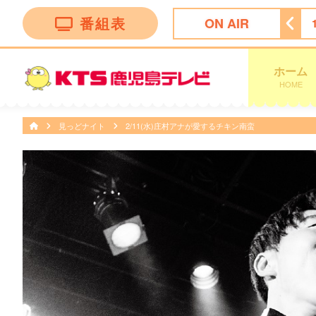
番組表
ON AIR
ボー
15:55
ＦＮＳ九州８局共同制作「ドキュメント九州」
ホーム
HOME
見っどナイト
2/11(水)庄村アナが愛するチキン南蛮