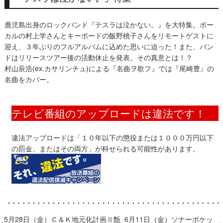
​鹿児島出身のロックバンド『テスラは泣かない。』を大特集。ボー
カルの村上学さんとキーボードの飯野桃子さんをリモートゲストに
迎え、３年ぶりのフルアルバムに込めた思いに迫った！また、バン
ドはリリースツアー後の活動休止を発表。その真意とは！？
村山辰浩(ex.カサリンチュ)による『名曲ヲ歌フ』では『尾崎豊』の
名曲をカバー。
テレビ番組のアップロードは違法です！
違法アップロードは「１０年以下の懲役または１０００万円以下
の罰金、またはその両方」が科せられる可能性があります。
​5月28日（金）Ｃ＆Ｋ地元化計画Ⅱ甑
6月11日（金）ソナーポケッ