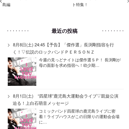
島編
ト特集！
最近の投稿
8月8日(土) 24:45【予告】「傑作選」長渕剛指宿を行
く！▽伝説のロックバンドＰＥＲＳＯＮＺ
今週の見っどナイトは傑作選ＳＰ！ 長渕剛が
母の面影を求め指宿へ！幼少期…
8月1日(土) “四星球”鹿児島大運動会ライブ▽凱旋公演
迫る！上白石萌音メッセージ
コミックバンド四星球の鹿児島ライブに密
着！ライブハウスがこの日限りの運動会会場
に…