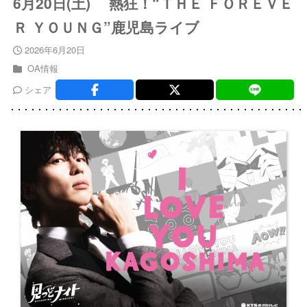
6月20日(土) 熱狂！“ＴＨＥ ＦＯＲＥＶＥ
Ｒ ＹＯＵＮＧ”鹿児島ライブ
2026年6月20日
OA情報
シェア