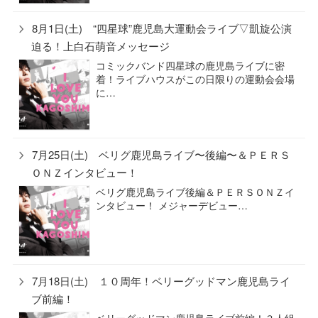
8月1日(土) “四星球”鹿児島大運動会ライブ▽凱旋公演
迫る！上白石萌音メッセージ
コミックバンド四星球の鹿児島ライブに密
着！ライブハウスがこの日限りの運動会会場
に…
7月25日(土) ベリグ鹿児島ライブ〜後編〜＆ＰＥＲＳ
ＯＮＺインタビュー！
ベリグ鹿児島ライブ後編＆ＰＥＲＳＯＮＺイ
ンタビュー！ メジャーデビュー…
7月18日(土) １０周年！ベリーグッドマン鹿児島ライ
ブ前編！
ベリーグッドマン鹿児島ライブ前編！３人組