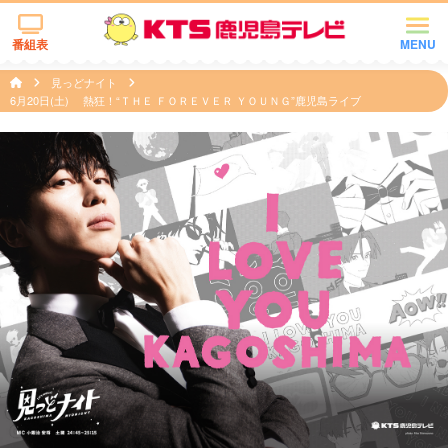
番組表
MENU
見っどナイト
6月20日(土) 熱狂！“ＴＨＥ ＦＯＲＥＶＥＲ ＹＯＵＮＧ”鹿児島ライブ