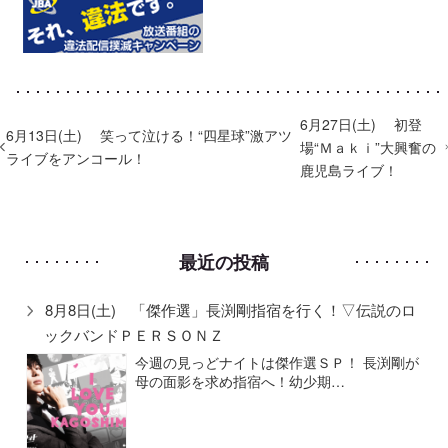
6月27日(土) 初登
6月13日(土) 笑って泣ける！“四星球”激アツ
場“Ｍａｋｉ”大興奮の
ライブをアンコール！
鹿児島ライブ！
最近の投稿
8月8日(土) 「傑作選」長渕剛指宿を行く！▽伝説のロ
ックバンドＰＥＲＳＯＮＺ
今週の見っどナイトは傑作選ＳＰ！ 長渕剛が
母の面影を求め指宿へ！幼少期…