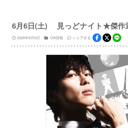
6月6日(土) 見っどナイト★傑作
2026年6月6日
OA情報
シェア
する