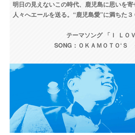
明日の見えないこの時代、鹿児島に思いを寄
人々へエールを送る。“鹿児島愛”に満ちた
テーマソング 「Ｉ ＬＯ
SONG：ＯＫＡＭＯＴＯ‘Ｓ