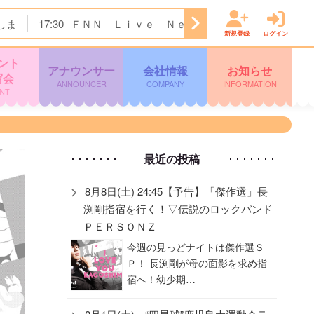
しま
17:30
ＦＮＮ Ｌｉｖｅ Ｎｅｗｓ イット！
18:00
新規登録
ログイン
ント
アナウンサー
会社情報
お知らせ
写会
ANNOUNCER
COMPANY
INFORMATION
NT
最近の投稿
8月8日(土) 24:45【予告】「傑作選」長
渕剛指宿を行く！▽伝説のロックバンド
ＰＥＲＳＯＮＺ
今週の見っどナイトは傑作選Ｓ
Ｐ！ 長渕剛が母の面影を求め指
宿へ！幼少期…