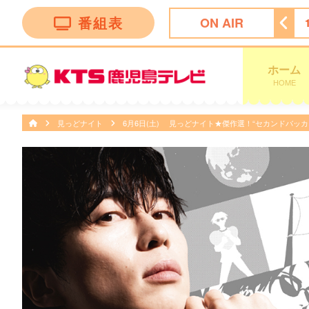
番組表
ON AIR
ボー
15:55
ＦＮＳ九州８局共同制作「ドキュメント九州」
ホーム
HOME
見っどナイト
6月6日(土) 見っどナイト★傑作選！“セカンドバッカ