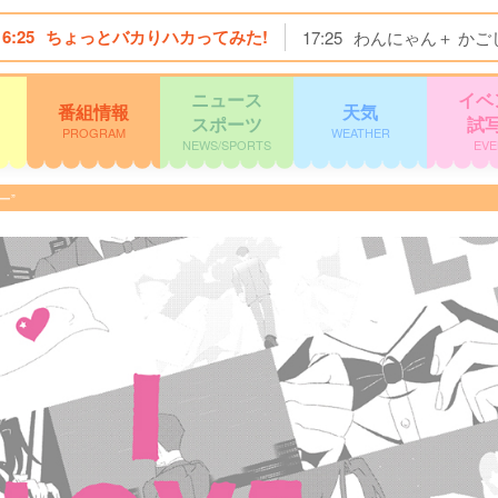
16:25
ちょっとバカりハカってみた!
17:25
わんにゃん＋ かご
ニュース
イベ
番組情報
天気
スポーツ
試
PROGRAM
WEATHER
NEWS/SPORTS
EVE
ー”