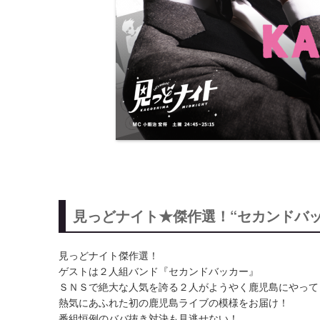
見っどナイト★傑作選！“セカンドバッ
見っどナイト傑作選！
ゲストは２人組バンド『セカンドバッカー』
ＳＮＳで絶大な人気を誇る２人がようやく鹿児島にやって
熱気にあふれた初の鹿児島ライブの模様をお届け！
番組恒例のババ抜き対決も見逃せない！