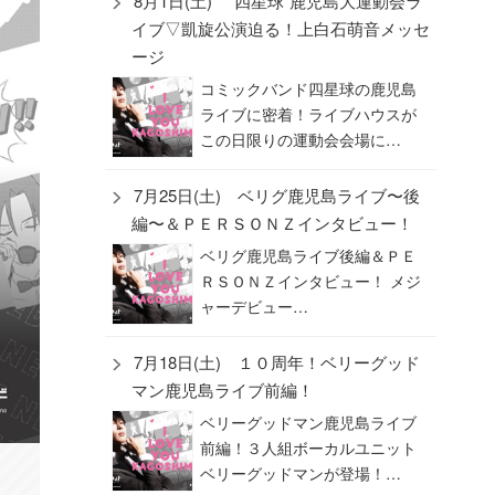
8月1日(土) “四星球”鹿児島大運動会ラ
イブ▽凱旋公演迫る！上白石萌音メッセ
ージ
コミックバンド四星球の鹿児島
ライブに密着！ライブハウスが
この日限りの運動会会場に…
7月25日(土) ベリグ鹿児島ライブ〜後
編〜＆ＰＥＲＳＯＮＺインタビュー！
ベリグ鹿児島ライブ後編＆ＰＥ
ＲＳＯＮＺインタビュー！ メジ
ャーデビュー…
7月18日(土) １０周年！ベリーグッド
マン鹿児島ライブ前編！
ベリーグッドマン鹿児島ライブ
前編！３人組ボーカルユニット
ベリーグッドマンが登場！…