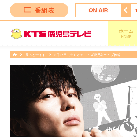
番組表
ON AIR
チャンネル
11:50
ＦＮＮ Ｌｉｖｅ Ｎｅｗｓ ｄａｙｓ
ホーム
HOME
見っどナイト
5月17日（土）オカモトズ鹿児島ライブ後編