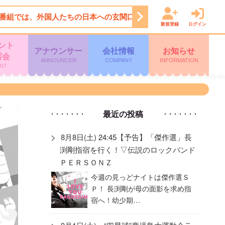
番組では、外国人たちの日本への玄関口、空港で勝手にお出迎えし
新規登録
ログイン
ント
アナウンサー
会社情報
お知らせ
写会
ANNOUNCER
COMPANY
INFORMATION
NT
最近の投稿
8月8日(土) 24:45【予告】「傑作選」長
渕剛指宿を行く！▽伝説のロックバンド
ＰＥＲＳＯＮＺ
今週の見っどナイトは傑作選Ｓ
Ｐ！ 長渕剛が母の面影を求め指
宿へ！幼少期…