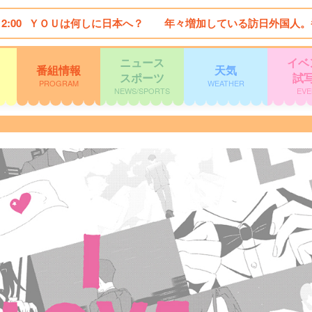
12:00
ＹＯＵは何しに日本へ？ 年々増加している訪日外国人。
ニュース
イベ
番組情報
天気
スポーツ
試
PROGRAM
WEATHER
NEWS/SPORTS
EVE