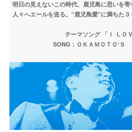
明日の見えないこの時代、鹿児島に思いを寄
人々へエールを送る。“鹿児島愛”に満ちた
テーマソング 「Ｉ ＬＯ
SONG：ＯＫＡＭＯＴＯ‘Ｓ