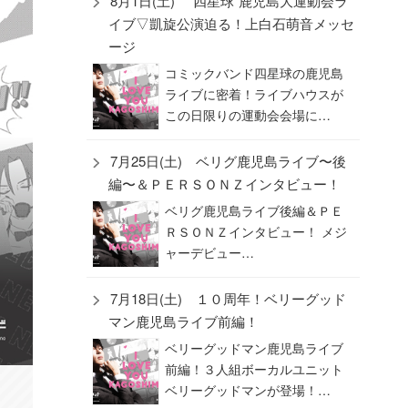
8月1日(土) “四星球”鹿児島大運動会ラ
イブ▽凱旋公演迫る！上白石萌音メッセ
ージ
コミックバンド四星球の鹿児島
ライブに密着！ライブハウスが
この日限りの運動会会場に…
7月25日(土) ベリグ鹿児島ライブ〜後
編〜＆ＰＥＲＳＯＮＺインタビュー！
ベリグ鹿児島ライブ後編＆ＰＥ
ＲＳＯＮＺインタビュー！ メジ
ャーデビュー…
7月18日(土) １０周年！ベリーグッド
マン鹿児島ライブ前編！
ベリーグッドマン鹿児島ライブ
前編！３人組ボーカルユニット
ベリーグッドマンが登場！…