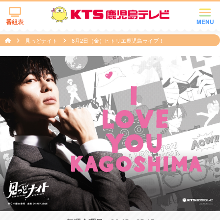
番組表
MENU
見っどナイト
8月2日（金）ヒトリエ鹿児島ライブ！