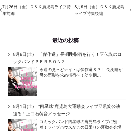
7月26日（金）Ｃ＆Ｋ鹿児島ライブ特
8月9日（金）Ｃ＆Ｋ鹿児島
集前編
ライブ特集後編
最近の投稿
8月8日(土) 「傑作選」長渕剛指宿を行く！▽伝説のロ
ックバンドＰＥＲＳＯＮＺ
今週の見っどナイトは傑作選ＳＰ！ 長渕剛が
母の面影を求め指宿へ！幼少期…
8月1日(土) “四星球”鹿児島大運動会ライブ▽凱旋公演
迫る！上白石萌音メッセージ
コミックバンド四星球の鹿児島ライブに密
着！ライブハウスがこの日限りの運動会会場