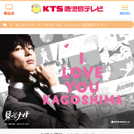
番組表
MENU
見っどナイト
7月1日（金）ｋｏｂｏｒｅ鹿児島ライブ！