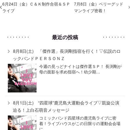
6月24日（金）Ｃ＆Ｋ制作合宿＆ＳＰ
7月8日（金）ベリーグッド
ライブ
マンライブ密着！
最近の投稿
8月8日(土) 「傑作選」長渕剛指宿を行く！▽伝説のロ
ックバンドＰＥＲＳＯＮＺ
今週の見っどナイトは傑作選ＳＰ！ 長渕剛が
母の面影を求め指宿へ！幼少期…
8月1日(土) “四星球”鹿児島大運動会ライブ▽凱旋公演
迫る！上白石萌音メッセージ
コミックバンド四星球の鹿児島ライブに密
着！ライブハウスがこの日限りの運動会会場
に…