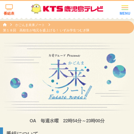
番組表
MENU
かごんま未来ノート
第１８回 高校生が地元を盛上げる！ いずみ学生つむぎ隊
OA 毎週水曜 22時54分～23時00分
番組について