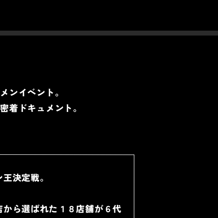
ーメンイベント。
間密着ドキュメント。
ン王決定戦。
店から選ばれた１８店舗が６代