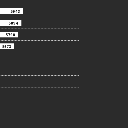
6573
6519
6412
6274
5635