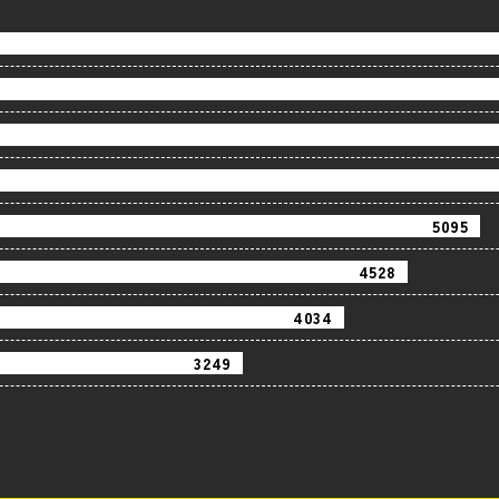
5008
4462
3593