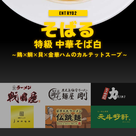
ENTRY
02
そばる
特級 中華そば白
～鶏×鯛×貝×金華ハムのカルテットスープ～