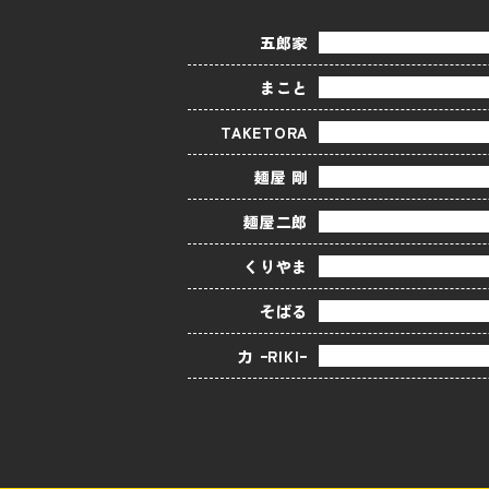
五郎家
まこと
TAKETORA
麺屋 剛
麺屋二郎
くりやま
そばる
力 ｰRIKIｰ