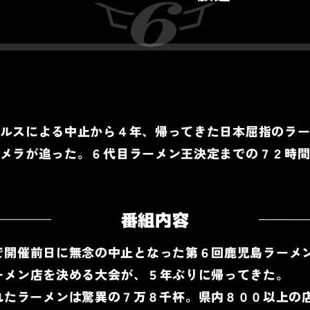
ルスによる中止から４年、帰ってきた日本屈指のラ
メラが追った。６代目ラーメン王決定までの７２時
番組内容
で開催前日に無念の中止となった第６回鹿児島ラーメ
ーメン店を決める大会が、５年ぶりに帰ってきた。
れたラーメンは驚異の７万８千杯。県内８００以上の