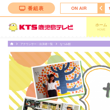
番組表
ON AIR
ング
14:50
ぽよチャンネル
14:55
ミキティダイニング
ホーム
HOME
アナウンサー・出演者一覧
なつみ館