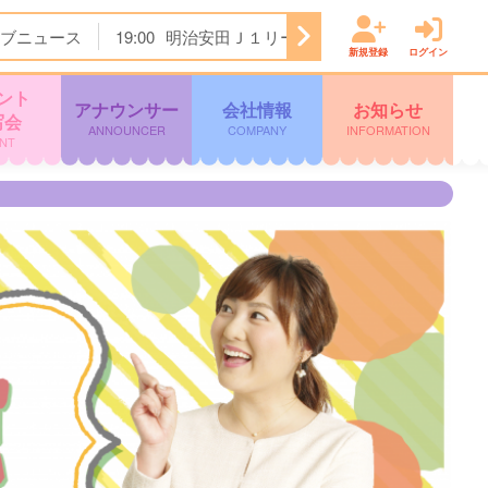
ブニュース
19:00
明治安田Ｊ１リーグ開幕戦 横浜Ｆ・マリノ
新規登録
ログイン
ント
アナウンサー
会社情報
お知らせ
写会
ANNOUNCER
COMPANY
INFORMATION
NT