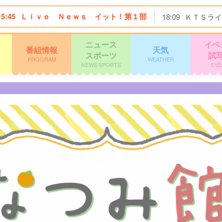
15:45
Ｌｉｖｅ Ｎｅｗｓ イット！第１部
18:09
ＫＴＳライ
ニュース
イベ
番組情報
天気
スポーツ
試
PROGRAM
WEATHER
NEWS/SPORTS
EVE