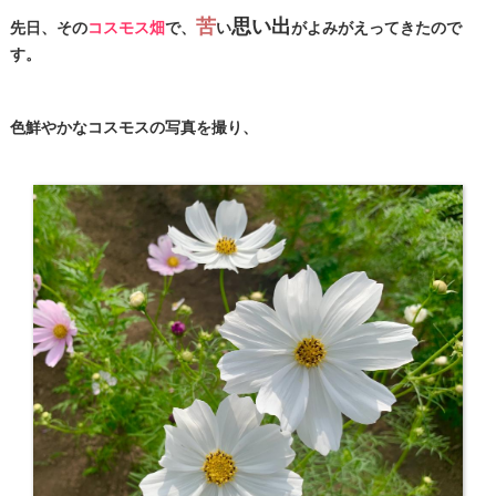
苦
思い出
先日、その
コスモス畑
で、
い
がよみがえってきたので
す。
色鮮やかなコスモスの写真を撮り、