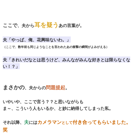
耳を疑う
ここで
、夫から
あの言葉が。
夫「やっぱ、俺、花興味ないわ。」
（ここで、数年前も同じようなことを言われたあの衝撃の瞬間がよみがえる）
夫「きれいだなとは思うけど、みんながみんな好きとは限らなくな
い！？」
まさかの
問題提起
、夫からの
。
いやいや、ここで言う？？と思いながらも
ま～、こういう人もいるか、と妙に納得してしまった私。
夫
カメラマン
付き合ってもらいました。
それ以降、
には
として
笑