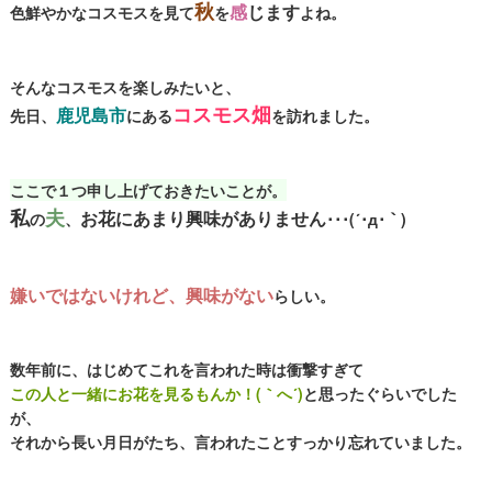
秋
感
じます
色鮮やかなコスモスを見て
を
よね。
そんなコスモスを楽しみたいと、
コスモス畑
鹿児島市
先日、
にある
を訪れました。
ここで１つ申し上げておきたいことが。
私
夫
お花にあまり興味がありません
の
、
･･･(´･д･｀)
嫌いではないけれど、興味がない
らしい。
数年前に、はじめてこれを言われた時は衝撃すぎて
この人と一緒にお花を見るもんか！(｀へ´)
と思ったぐらいでした
が、
それから長い月日がたち、言われたことすっかり忘れていました。