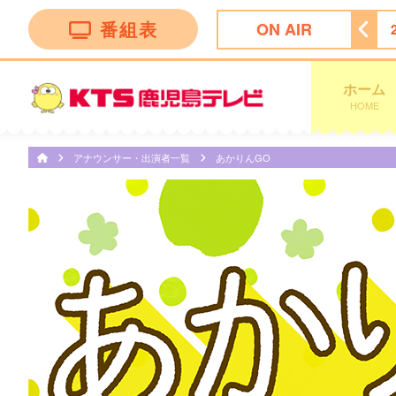
番組表
ON AIR
ース＆スポーツ
24:45
Ｋａｇｏｓｈｉｍａ 見っどナイト
ホーム
HOME
アナウンサー・出演者一覧
あかりんGO