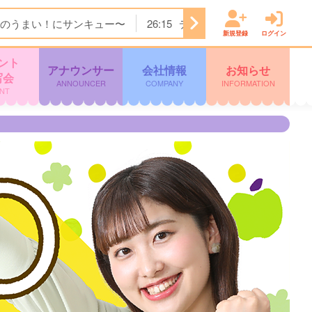
のうまい！にサンキュー〜
26:15
ディノスＴＨＥストア
2
新規登録
ログイン
ント
アナウンサー
会社情報
お知らせ
写会
ANNOUNCER
COMPANY
INFORMATION
NT