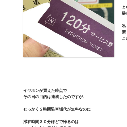
と
駐
私
新
こ
イヤホンが買えた時点で
その日の目的は達成したのですが、
せっかく２時間駐車場代が無料なのに
滞在時間３０分ほどで帰るのは