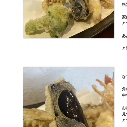
格
家
と
あ
と
な
角
中
お
見
と