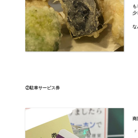
も
少
な
②駐車サービス券
商
「