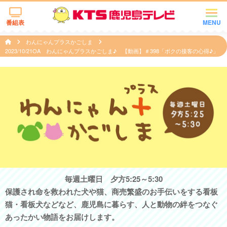
番組表
MENU
わんにゃんプラスかごしま
2023/10/21OA わんにゃんプラスかごしま♪ 【動画】＃398「ボクの接客の心得♪」
毎週土曜日 夕方5:25～5:30
保護され命を救われた犬や猫、商売繁盛のお手伝いをする看板
猫・看板犬などなど、鹿児島に暮らす、人と動物の絆をつなぐ
あったかい物語をお届けします。