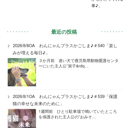
事♪」
最近の投稿
2026/8/8OA わんにゃんプラスかごしま♪＃540「楽し
みが増える毎日♪」
３か月前 迷い犬で鹿児島県動物愛護センタ
ーにいた主人公”寅子&rdq…
2026/8/1OA わんにゃんプラスかごしま♪＃539「保護
猫の幸せな未来のために」
1週間前 ひとり駐車場で鳴いていたところ
を保護された主人公の”おみそ…