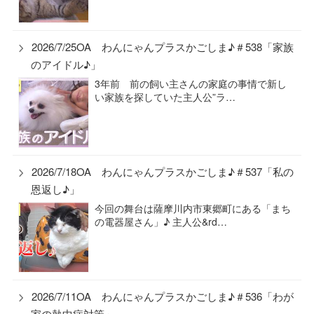
2026/7/25OA わんにゃんプラスかごしま♪＃538「家族
のアイドル♪」
3年前 前の飼い主さんの家庭の事情で新し
い家族を探していた主人公”ラ…
2026/7/18OA わんにゃんプラスかごしま♪＃537「私の
恩返し♪」
今回の舞台は薩摩川内市東郷町にある「まち
の電器屋さん」♪ 主人公&rd…
2026/7/11OA わんにゃんプラスかごしま♪＃536「わが
家の熱中症対策」