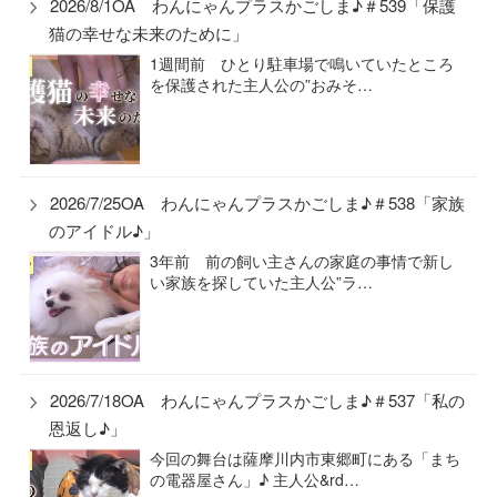
2026/8/1OA わんにゃんプラスかごしま♪＃539「保護
猫の幸せな未来のために」
1週間前 ひとり駐車場で鳴いていたところ
を保護された主人公の”おみそ…
2026/7/25OA わんにゃんプラスかごしま♪＃538「家族
のアイドル♪」
3年前 前の飼い主さんの家庭の事情で新し
い家族を探していた主人公”ラ…
2026/7/18OA わんにゃんプラスかごしま♪＃537「私の
恩返し♪」
今回の舞台は薩摩川内市東郷町にある「まち
の電器屋さん」♪ 主人公&rd…