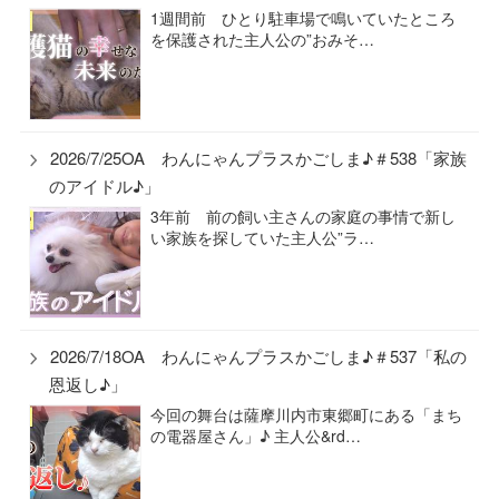
1週間前 ひとり駐車場で鳴いていたところ
を保護された主人公の”おみそ…
2026/7/25OA わんにゃんプラスかごしま♪＃538「家族
のアイドル♪」
3年前 前の飼い主さんの家庭の事情で新し
い家族を探していた主人公”ラ…
2026/7/18OA わんにゃんプラスかごしま♪＃537「私の
恩返し♪」
今回の舞台は薩摩川内市東郷町にある「まち
の電器屋さん」♪ 主人公&rd…