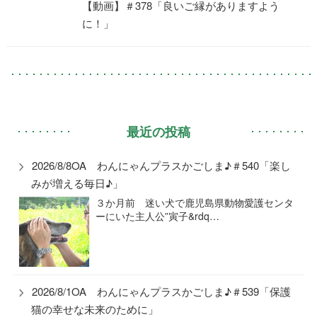
【動画】＃378「良いご縁がありますよう
に！」
最近の投稿
2026/8/8OA わんにゃんプラスかごしま♪＃540「楽し
みが増える毎日♪」
３か月前 迷い犬で鹿児島県動物愛護センタ
ーにいた主人公”寅子&rdq…
2026/8/1OA わんにゃんプラスかごしま♪＃539「保護
猫の幸せな未来のために」