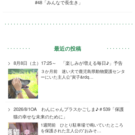
#48「みんなで長生き」
最近の投稿
8月8日（土）17:25～ 「楽しみが増える毎日♪」予告
３か月前 迷い犬で鹿児島県動物愛護センタ
ーにいた主人公”寅子&rdq…
2026/8/1OA わんにゃんプラスかごしま♪＃539「保護
猫の幸せな未来のために」
1週間前 ひとり駐車場で鳴いていたところ
を保護された主人公の”おみそ…