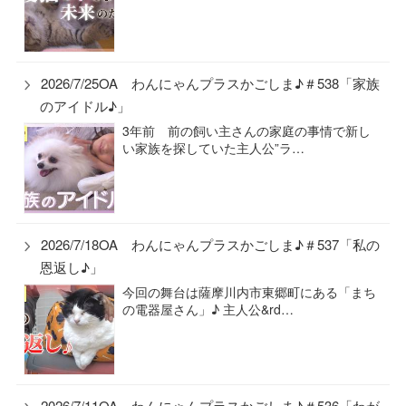
2026/7/25OA わんにゃんプラスかごしま♪＃538「家族
のアイドル♪」
3年前 前の飼い主さんの家庭の事情で新し
い家族を探していた主人公”ラ…
2026/7/18OA わんにゃんプラスかごしま♪＃537「私の
恩返し♪」
今回の舞台は薩摩川内市東郷町にある「まち
の電器屋さん」♪ 主人公&rd…
2026/7/11OA わんにゃんプラスかごしま♪＃536「わが