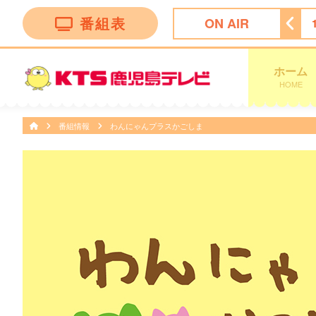
番組表
ON AIR
 Ｎｅｗｓ イット！第１部
18:09
ＫＴＳライブニュース
ホーム
HOME
番組情報
わんにゃんプラスかごしま