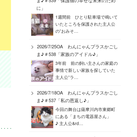
ま♪＃539「保護猫の幸せな未来のため
に」
1週間前 ひとり駐車場で鳴いて
いたところを保護された主人公
の”おみそ…
2026/7/25OA わんにゃんプラスかごし
ま♪＃538「家族のアイドル♪」
3年前 前の飼い主さんの家庭の
事情で新しい家族を探していた
主人公”ラ…
2026/7/18OA わんにゃんプラスかごし
ま♪＃537「私の恩返し♪」
今回の舞台は薩摩川内市東郷町
にある「まちの電器屋さん」
♪ 主人公&rd…