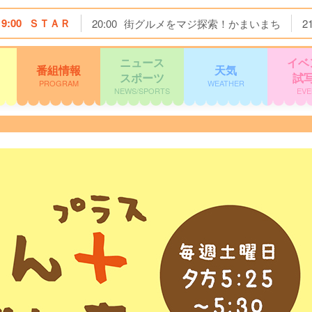
19:00
ＳＴＡＲ
20:00
街グルメをマジ探索！かまいまち
2
ニュース
イベ
番組情報
天気
スポーツ
試
PROGRAM
WEATHER
NEWS/SPORTS
EVE