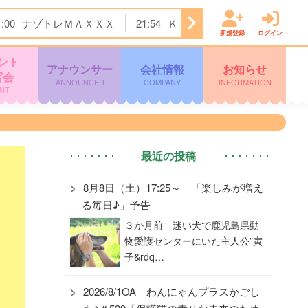
1:00
ナゾトレＭＡＸＸＸ
21:54
ＫＴＳニュース
22:00
＜
新規登録
ログイン
ント
アナウンサー
会社情報
お知らせ
写会
ANNOUNCER
COMPANY
INFORMATION
NT
最近の投稿
8月8日（土）17:25～ 「楽しみが増え
る毎日♪」予告
３か月前 迷い犬で鹿児島県動
物愛護センターにいた主人公”寅
子&rdq…
2026/8/1OA わんにゃんプラスかごし