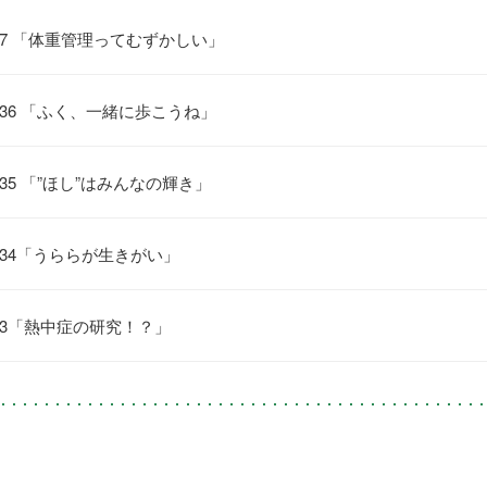
#137 「体重管理ってむずかしい」
 #136 「ふく、一緒に歩こうね」
#135 「”ほし”はみんなの輝き」
#134「うららが生きがい」
#133「熱中症の研究！？」