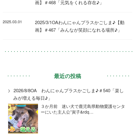
画】＃468「元気をくれる存在♪」
2025.03.01
2025/3/1OAわんにゃんプラスかごしま♪【動
画】＃467「みんなが笑顔になれる場所♪」
最近の投稿
2026/8/8OA わんにゃんプラスかごしま♪＃540「楽し
みが増える毎日♪」
３か月前 迷い犬で鹿児島県動物愛護センタ
ーにいた主人公”寅子&rdq…