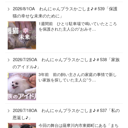
2026/8/1OA わんにゃんプラスかごしま♪＃539「保護
猫の幸せな未来のために」
1週間前 ひとり駐車場で鳴いていたところ
を保護された主人公の”おみそ…
2026/7/25OA わんにゃんプラスかごしま♪＃538「家族
のアイドル♪」
3年前 前の飼い主さんの家庭の事情で新し
い家族を探していた主人公”ラ…
2026/7/18OA わんにゃんプラスかごしま♪＃537「私の
恩返し♪」
今回の舞台は薩摩川内市東郷町にある「まち