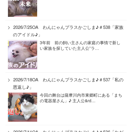
2026/7/25OA わんにゃんプラスかごしま♪＃538「家族
のアイドル♪」
3年前 前の飼い主さんの家庭の事情で新し
い家族を探していた主人公”ラ…
2026/7/18OA わんにゃんプラスかごしま♪＃537「私の
恩返し♪」
今回の舞台は薩摩川内市東郷町にある「まち
の電器屋さん」♪ 主人公&rd…
2026/7/11OA わんにゃんプラスかごしま♪＃536「わが