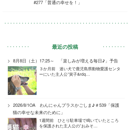
#277「普通の幸せを！」
最近の投稿
8月8日（土）17:25～ 「楽しみが増える毎日♪」予告
３か月前 迷い犬で鹿児島県動物愛護センタ
ーにいた主人公”寅子&rdq…
2026/8/1OA わんにゃんプラスかごしま♪＃539「保護
猫の幸せな未来のために」
1週間前 ひとり駐車場で鳴いていたところ
を保護された主人公の”おみそ…