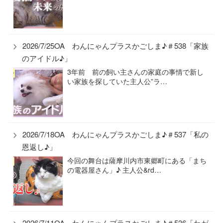
2026/7/25OA わんにゃんプラスかごしま♪＃538「家族
のアイドル♪」
3年前 前の飼い主さんの家庭の事情で新し
い家族を探していた主人公”ラ…
2026/7/18OA わんにゃんプラスかごしま♪＃537「私の
恩返し♪」
今回の舞台は薩摩川内市東郷町にある「まち
の電器屋さん」♪ 主人公&rd…
2026/7/11OA わんにゃんプラスかごしま♪＃536「わが