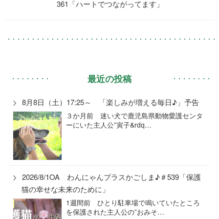
361「ハートでつながってます」
最近の投稿
8月8日（土）17:25～ 「楽しみが増える毎日♪」予告
３か月前 迷い犬で鹿児島県動物愛護センタ
ーにいた主人公”寅子&rdq…
2026/8/1OA わんにゃんプラスかごしま♪＃539「保護
猫の幸せな未来のために」
1週間前 ひとり駐車場で鳴いていたところ
を保護された主人公の”おみそ…