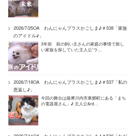
2026/7/25OA わんにゃんプラスかごしま♪＃538「家族
のアイドル♪」
3年前 前の飼い主さんの家庭の事情で新し
い家族を探していた主人公”ラ…
2026/7/18OA わんにゃんプラスかごしま♪＃537「私の
恩返し♪」
今回の舞台は薩摩川内市東郷町にある「まち
の電器屋さん」♪ 主人公&rd…
2026/7/11OA わんにゃんプラスかごしま♪＃536「わが