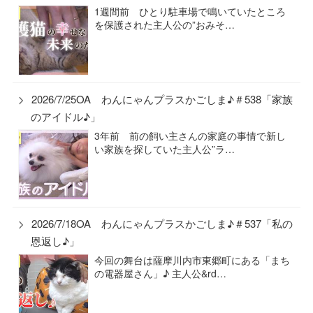
1週間前 ひとり駐車場で鳴いていたところ
を保護された主人公の”おみそ…
2026/7/25OA わんにゃんプラスかごしま♪＃538「家族
のアイドル♪」
3年前 前の飼い主さんの家庭の事情で新し
い家族を探していた主人公”ラ…
2026/7/18OA わんにゃんプラスかごしま♪＃537「私の
恩返し♪」
今回の舞台は薩摩川内市東郷町にある「まち
の電器屋さん」♪ 主人公&rd…