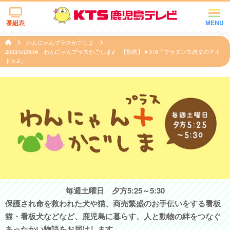
番組表
MENU
わんにゃんプラスかごしま
2023/5/20OA わんにゃんプラスかごしま♪ 【動画】＃376「フラダンス教室のアイ
ドル♪」
毎週土曜日 夕方5:25～5:30
保護され命を救われた犬や猫、商売繁盛のお手伝いをする看板
猫・看板犬などなど、鹿児島に暮らす、人と動物の絆をつなぐ
あったかい物語をお届けします。