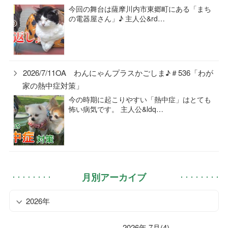
今回の舞台は薩摩川内市東郷町にある「まち
の電器屋さん」♪ 主人公&rd…
2026/7/11OA わんにゃんプラスかごしま♪＃536「わが
家の熱中症対策」
今の時期に起こりやすい「熱中症」はとても
怖い病気です。 主人公&ldq…
月別アーカイブ
2026年
2026年 7月(4)