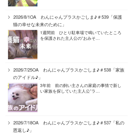
2026/8/1OA わんにゃんプラスかごしま♪＃539「保護
猫の幸せな未来のために」
1週間前 ひとり駐車場で鳴いていたところ
を保護された主人公の”おみそ…
2026/7/25OA わんにゃんプラスかごしま♪＃538「家族
のアイドル♪」
3年前 前の飼い主さんの家庭の事情で新し
い家族を探していた主人公”ラ…
2026/7/18OA わんにゃんプラスかごしま♪＃537「私の
恩返し♪」