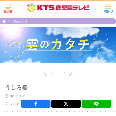
番組表
MENU
雲のカタチ
うしろ姿
2010.01.11
シェア