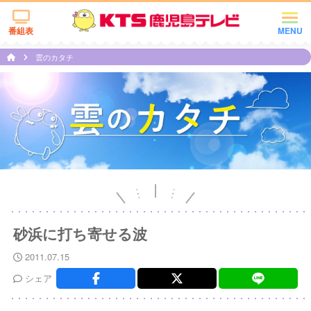
番組表
MENU
雲のカタチ
砂浜に打ち寄せる波
2011.07.15
シェア