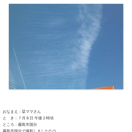
おなまえ：栞ママさん
と き：７月８日 午後２時頃
ところ：霧島市国分
霧島市国分で撮影しました(^-^)