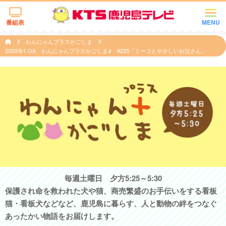
番組表
MENU
わんにゃんプラスかごしま
2020/8/1 OA わんにゃんプラスかごしま♪ #235「ミーコとやさしいお父さん」
毎週土曜日 夕方5:25～5:30
保護され命を救われた犬や猫、商売繁盛のお手伝いをする看板
猫・看板犬などなど、鹿児島に暮らす、人と動物の絆をつなぐ
あったかい物語をお届けします。