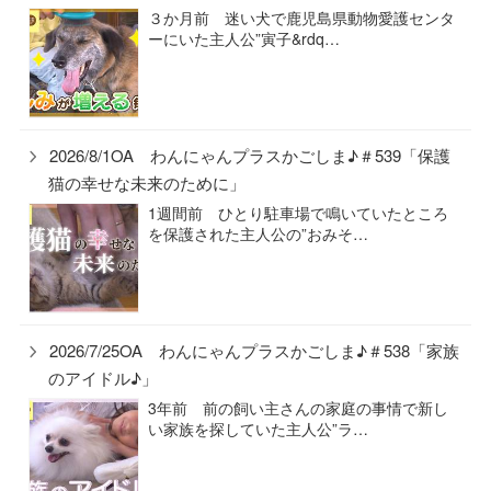
３か月前 迷い犬で鹿児島県動物愛護センタ
ーにいた主人公”寅子&rdq…
2026/8/1OA わんにゃんプラスかごしま♪＃539「保護
猫の幸せな未来のために」
1週間前 ひとり駐車場で鳴いていたところ
を保護された主人公の”おみそ…
2026/7/25OA わんにゃんプラスかごしま♪＃538「家族
のアイドル♪」
3年前 前の飼い主さんの家庭の事情で新し
い家族を探していた主人公”ラ…