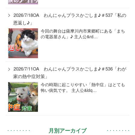
2026/7/18OA わんにゃんプラスかごしま♪＃537「私の
恩返し♪」
今回の舞台は薩摩川内市東郷町にある「まち
の電器屋さん」♪ 主人公&rd…
2026/7/11OA わんにゃんプラスかごしま♪＃536「わが
家の熱中症対策」
今の時期に起こりやすい「熱中症」はとても
怖い病気です。 主人公&ldq…
月別アーカイブ