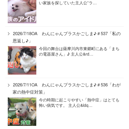
い家族を探していた主人公”ラ…
2026/7/18OA わんにゃんプラスかごしま♪＃537「私の
恩返し♪」
今回の舞台は薩摩川内市東郷町にある「まち
の電器屋さん」♪ 主人公&rd…
2026/7/11OA わんにゃんプラスかごしま♪＃536「わが
家の熱中症対策」
今の時期に起こりやすい「熱中症」はとても
怖い病気です。 主人公&ldq…