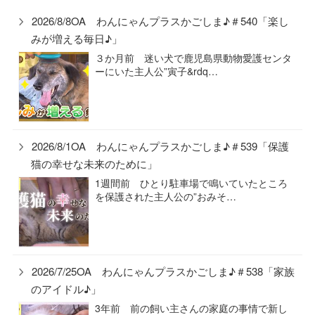
2026/8/8OA わんにゃんプラスかごしま♪＃540「楽し
みが増える毎日♪」
３か月前 迷い犬で鹿児島県動物愛護センタ
ーにいた主人公”寅子&rdq…
2026/8/1OA わんにゃんプラスかごしま♪＃539「保護
猫の幸せな未来のために」
1週間前 ひとり駐車場で鳴いていたところ
を保護された主人公の”おみそ…
2026/7/25OA わんにゃんプラスかごしま♪＃538「家族
のアイドル♪」
3年前 前の飼い主さんの家庭の事情で新し