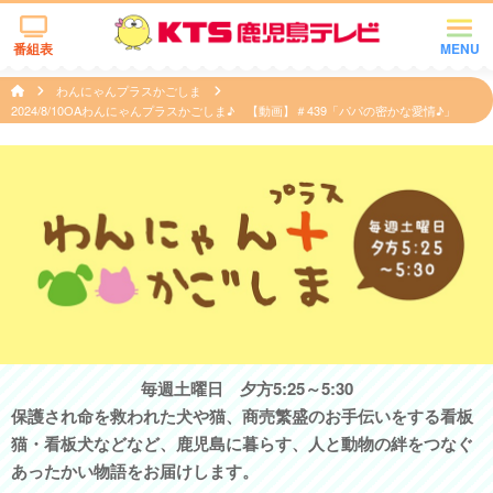
番組表
MENU
わんにゃんプラスかごしま
2024/8/10OAわんにゃんプラスかごしま♪ 【動画】＃439「パパの密かな愛情♪」
毎週土曜日 夕方5:25～5:30
保護され命を救われた犬や猫、商売繁盛のお手伝いをする看板
猫・看板犬などなど、鹿児島に暮らす、人と動物の絆をつなぐ
あったかい物語をお届けします。