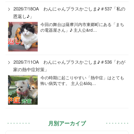
2026/7/18OA わんにゃんプラスかごしま♪＃537「私の
恩返し♪」
今回の舞台は薩摩川内市東郷町にある「まち
の電器屋さん」♪ 主人公&rd…
2026/7/11OA わんにゃんプラスかごしま♪＃536「わが
家の熱中症対策」
今の時期に起こりやすい「熱中症」はとても
怖い病気です。 主人公&ldq…
月別アーカイブ