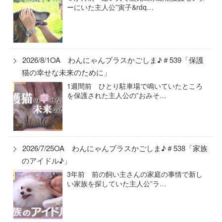
ーにいた主人公”寅子&rdq…
2026/8/1OA わんにゃんプラスかごしま♪＃539「保護
猫の幸せな未来のために」
1週間前 ひとり駐車場で鳴いていたところ
を保護された主人公の”おみそ…
2026/7/25OA わんにゃんプラスかごしま♪＃538「家族
のアイドル♪」
3年前 前の飼い主さんの家庭の事情で新し
い家族を探していた主人公”ラ…