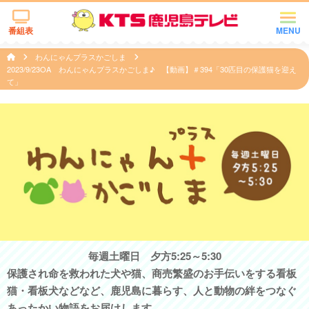
番組表
MENU
わんにゃんプラスかごしま
2023/9/23OA わんにゃんプラスかごしま♪ 【動画】＃394「30匹目の保護猫を迎え
て」
毎週土曜日 夕方5:25～5:30
保護され命を救われた犬や猫、商売繁盛のお手伝いをする看板
猫・看板犬などなど、鹿児島に暮らす、人と動物の絆をつなぐ
あったかい物語をお届けします。