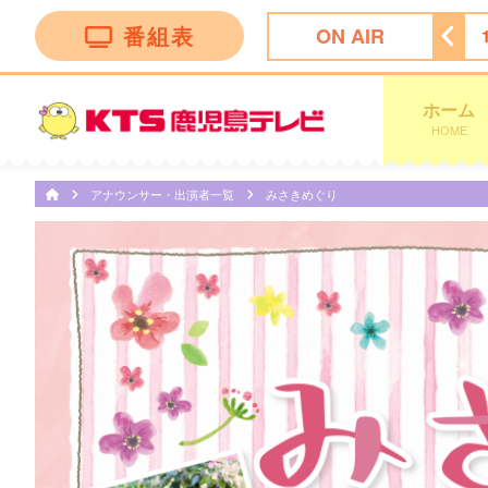
番組表
ON AIR
 ｄａｙｓ
11:47
ぽかぽか
13:50
テレビショッピング
ホーム
HOME
アナウンサー・出演者一覧
みさきめぐり