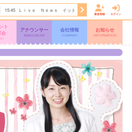
15:45
Ｌｉｖｅ Ｎｅｗｓ イット！第１部
18:09
ＫＴＳ
新規登録
ログイン
ント
アナウンサー
会社情報
お知らせ
写会
ANNOUNCER
COMPANY
INFORMATION
NT