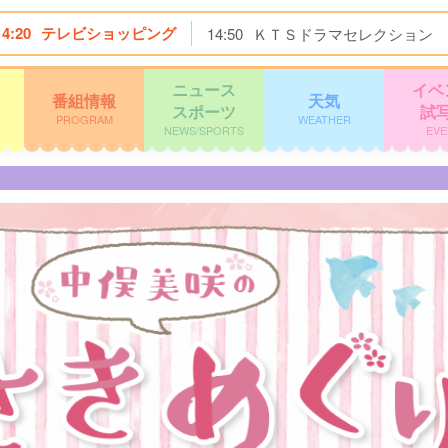
14:20
テレビショッピング
14:50
ＫＴＳドラマセレクション
ニュース
イベ
番組情報
天気
スポーツ
試
PROGRAM
WEATHER
NEWS/SPORTS
EVE