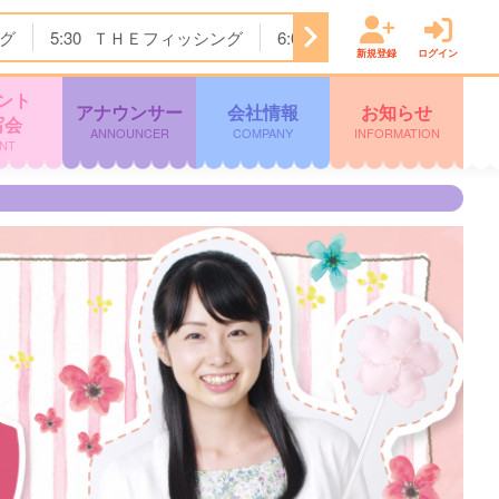
グ
5:30
ＴＨＥフィッシング
6:00
めざましどようび
8
新規登録
ログイン
ント
アナウンサー
会社情報
お知らせ
写会
ANNOUNCER
COMPANY
INFORMATION
NT