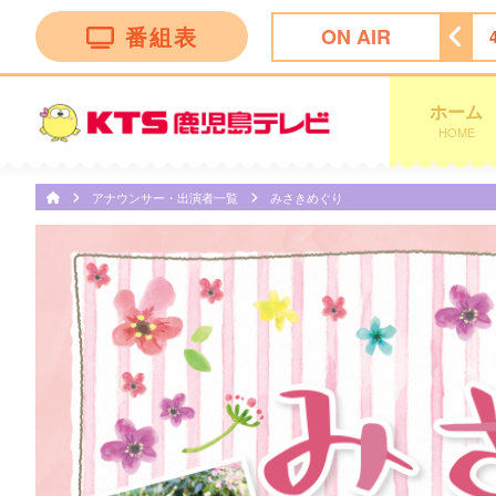
番組表
ON AIR
3:52
オープニング
4:00
テレビショッピング
ホーム
HOME
アナウンサー・出演者一覧
みさきめぐり