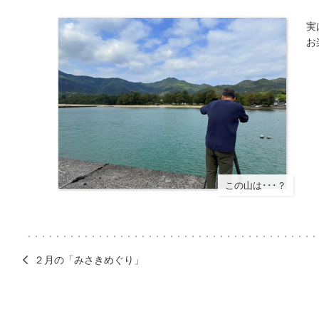
​
お
この山は･･･？
２月の「みさきめぐり」