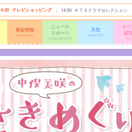
14:20
テレビショッピング
14:50
ＫＴＳドラマセレクション
ニュース
イベ
番組情報
天気
スポーツ
試
PROGRAM
WEATHER
NEWS/SPORTS
EVE