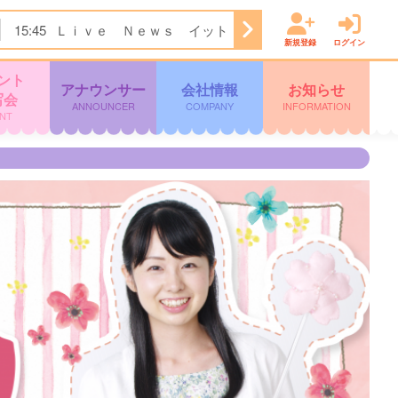
15:45
Ｌｉｖｅ Ｎｅｗｓ イット！第１部
18:09
ＫＴＳ
新規登録
ログイン
ント
アナウンサー
会社情報
お知らせ
写会
ANNOUNCER
COMPANY
INFORMATION
NT