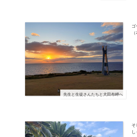
ゴ
（
先生と生徒さんたちと犬田布岬へ
そ
し