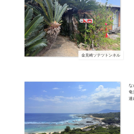
金見崎ソテツトンネル
な
奄
連