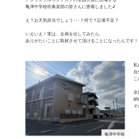
亀津中学校吹奏楽部の皆さんに密着しました♪
え？お天気担当でしょう･･･？何で？記者不足？
いえいえ！実は、企画を出してみたら、
ありがたいことに取材させて頂けることになったんです！
私
自
こ
全
納
そ
亀津中学校