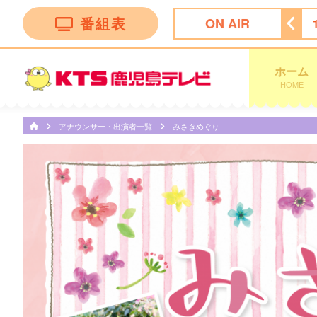
番組表
ON AIR
 ｄａｙｓ
11:47
ぽかぽか
13:50
テレビショッピング
ホーム
HOME
アナウンサー・出演者一覧
みさきめぐり