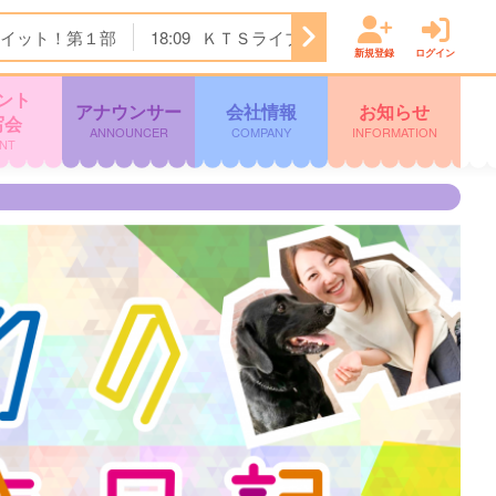
イット！第１部
18:09
ＫＴＳライブニュース
19:00
ＳＴ
新規登録
ログイン
ント
アナウンサー
会社情報
お知らせ
写会
ANNOUNCER
COMPANY
INFORMATION
NT