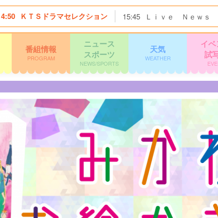
14:50
ＫＴＳドラマセレクション
15:45
Ｌｉｖｅ Ｎｅｗｓ 
ニュース
イベ
番組情報
天気
スポーツ
試
PROGRAM
WEATHER
NEWS/SPORTS
EVE