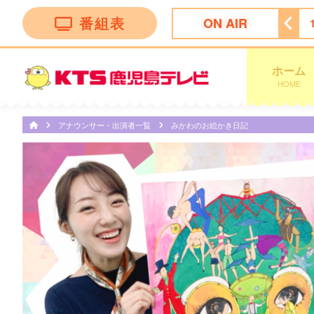
番組表
ON AIR
13:50
テレビショッピング
14:20
テレビショッピング
ホーム
HOME
アナウンサー・出演者一覧
みかわのお絵かき日記