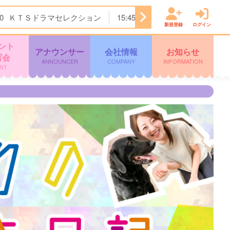
0
ＫＴＳドラマセレクション
15:45
Ｌｉｖｅ Ｎｅｗｓ イ
新規登録
ログイン
ント
アナウンサー
会社情報
お知らせ
写会
ANNOUNCER
COMPANY
INFORMATION
NT