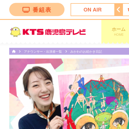
番組表
ON AIR
ＦＮＮ Ｌｉｖｅ Ｎｅｗｓ ｄａｙｓ
11:47
ぽかぽか
ホーム
HOME
アナウンサー・出演者一覧
みかわのお絵かき日記