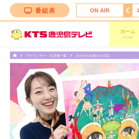
番組表
ON AIR
★今夜は…焼肉きんぐ＆丸亀製麺！夏の激変グルメ９０分ＳＰ
ホーム
HOME
アナウンサー・出演者一覧
みかわのお絵かき日記