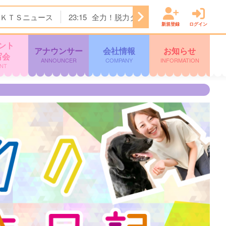
ＫＴＳニュース
23:15
全力！脱力タイムズ
23:45
＜ノイ
新規登録
ログイン
ント
アナウンサー
会社情報
お知らせ
写会
ANNOUNCER
COMPANY
INFORMATION
NT