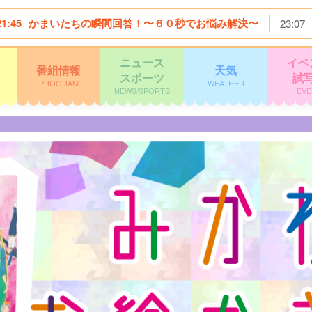
21:45
かまいたちの瞬間回答！〜６０秒でお悩み解決〜
23:07
ニュース
イベ
番組情報
天気
スポーツ
試
PROGRAM
WEATHER
NEWS/SPORTS
EVE