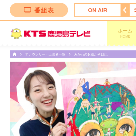
番組表
ON AIR
グ
4:00
テレビショッピング
4:30
テレビショッピング
ホーム
HOME
アナウンサー・出演者一覧
みかわのお絵かき日記