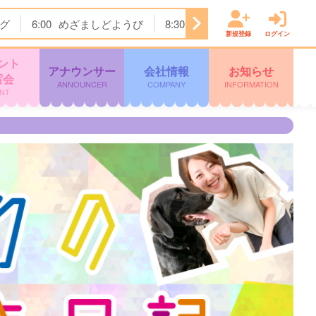
グ
6:00
めざましどようび
8:30
土曜はナニする！？
1
新規登録
ログイン
ント
アナウンサー
会社情報
お知らせ
写会
ANNOUNCER
COMPANY
INFORMATION
NT