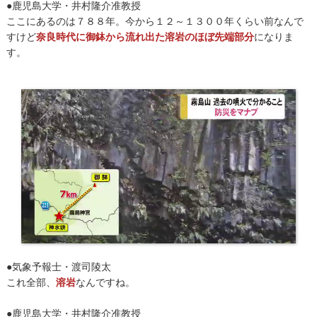
●鹿児島大学・井村隆介准教授
ここにあるのは７８８年。今から１２～１３００年くらい前なんで
すけど
奈良時代に御鉢から流れ出た溶岩のほぼ先端部分
になりま
す。
●気象予報士・渡司陵太
これ全部、
溶岩
なんですね。
●鹿児島大学・井村隆介准教授