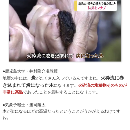
●鹿児島大学・井村隆介准教授
炭
火砕流に巻
地層の中には、
がたくさん入っているんですよね。
き込まれて炭になった木
になります。
火砕流の堆積物そのものが
非常に高温
であったことを意味することになります。
●気象予報士・渡司陵太
木が炭になるほどの高温だったということがうかがえるわけです
ね。