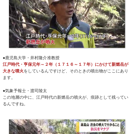
●鹿児島大学・井村隆介准教授
江戸時代・亨保元年～２年（１７１６～１７年）にかけて新燃岳が
大きな噴火
をしているんですけど、そのときの噴出物がここにあり
ます。
●気象予報士・渡司陵太
この地層の中に、江戸時代の新燃岳の噴火が、痕跡として残ってい
るんですね。