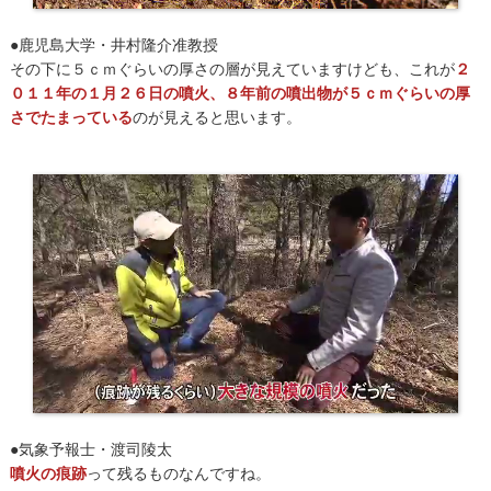
●鹿児島大学・井村隆介准教授
その下に５ｃｍぐらいの厚さの層が見えていますけども、これが
２
０１１年の１月２６日の噴火、８年前の噴出物が５ｃｍぐらいの厚
さでたまっている
のが見えると思います。
●気象予報士・渡司陵太
噴火の痕跡
って残るものなんですね。