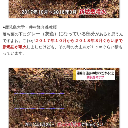
●鹿児島大学・井村隆介准教授
グレー（灰色）になっている部分
落ち葉の下に
があると思うん
ですよね。これが
２０１７年１０月から２０１８年３月ぐらいまで
新燃岳が噴火
しましたけども、その時の火山灰が１ｃｍぐらい積も
っています。