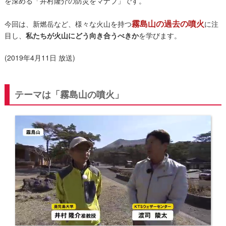
を深める「井村隆介の防災をマナブ」です。
霧島山の過去の噴火
今回は、新燃岳など、様々な火山を持つ
に注
目し、
私たちが火山にどう向き合うべきか
を学びます。
(2019年4月11日 放送)
テーマは「霧島山の噴火」