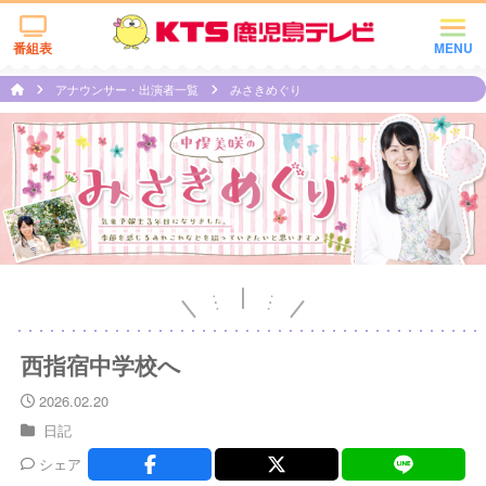
番組表
MENU
アナウンサー・出演者一覧
みさきめぐり
西指宿中学校へ
2026.02.20
日記
シェア