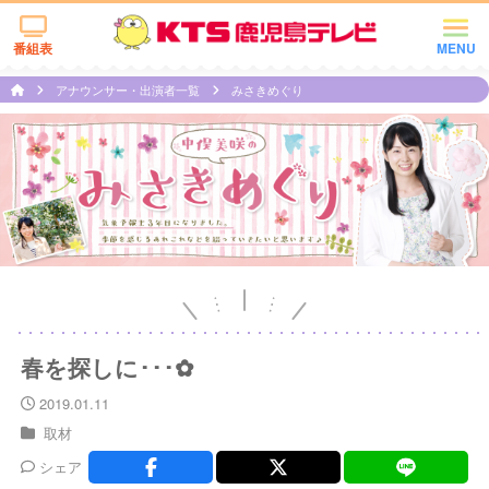
番組表
MENU
アナウンサー・出演者一覧
みさきめぐり
春を探しに･･･✿
2019.01.11
取材
シェア