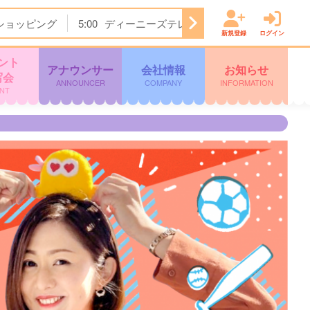
ショッピング
5:00
ディーニーズテレビショッピング
5:30
新規登録
ログイン
ント
アナウンサー
会社情報
お知らせ
写会
ANNOUNCER
COMPANY
INFORMATION
NT