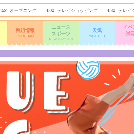
3:52
オープニング
4:00
テレビショッピング
4:30
テレビ
ニュース
イベ
番組情報
天気
スポーツ
試
PROGRAM
WEATHER
NEWS/SPORTS
EVE